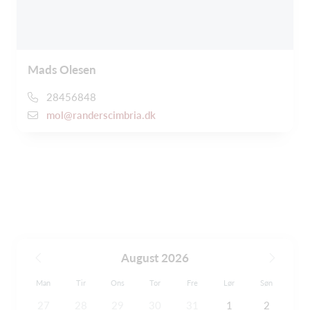
Mads Olesen
28456848
mol@randerscimbria.dk
August 2026
Man
Tir
Ons
Tor
Fre
Lør
Søn
27
28
29
30
31
1
2