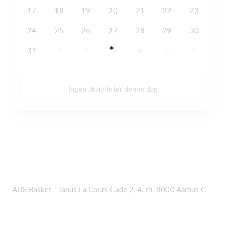
17
18
19
20
21
22
23
24
25
26
27
28
29
30
31
1
2
3
4
5
6
Ingen aktiviteter denne dag
AUS Basket - Janus La Cours Gade 2, 4. th. 8000 Aarhus C