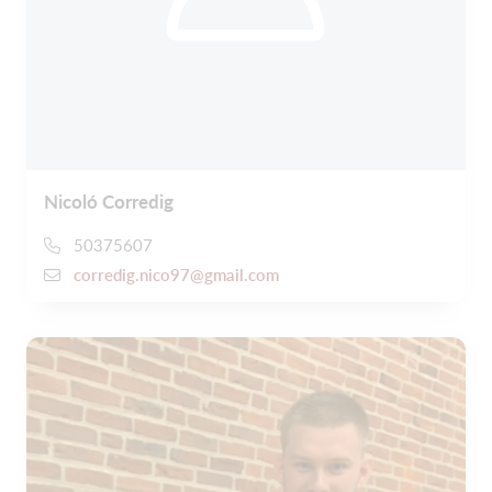
Nicoló Corredig
50375607
corredig.nico97@gmail.com