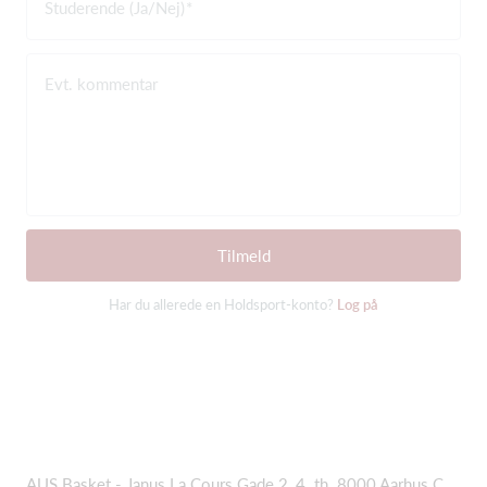
Studerende (Ja/Nej)
Evt. kommentar
Tilmeld
Har du allerede en Holdsport-konto?
Log på
AUS Basket - Janus La Cours Gade 2, 4. th. 8000 Aarhus C